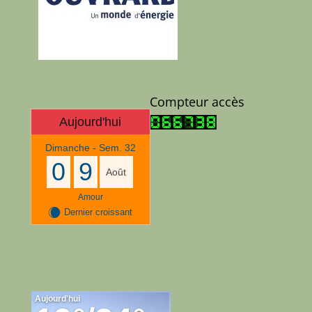
Compteur accès
Aujourd'hui
Dimanche - Sem. 32
0
9
Août
Amour
X
Dernier croissant