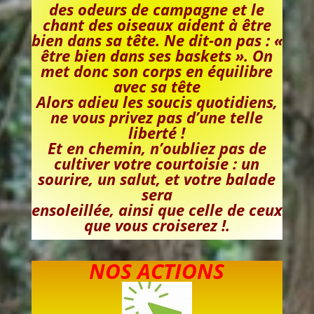
des odeurs de campagne et le
chant des oiseaux aident à être
bien dans sa tête. Ne dit-on pas : «
être bien dans ses baskets ». On
met donc son corps en équilibre
avec sa tête
Alors adieu les soucis quotidiens,
ne vous privez pas d’une telle
liberté !
Et en chemin, n’oubliez pas de
cultiver votre courtoisie : un
sourire, un salut, et votre balade
sera
ensoleillée, ainsi que celle de ceux
que vous croiserez !.
NOS ACTIONS