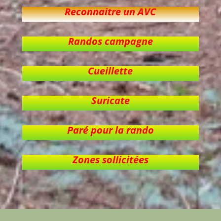
Reconnaitre un AVC
Randos campagne
Cueillette
Suricate
Paré pour la rando
Zones sollicitées