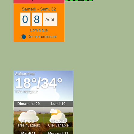
Samedi - Sem. 32
0
8
Août
Dominique
W
Dernier croissant