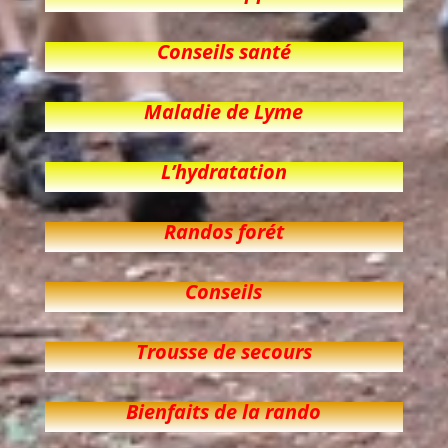
Conseils santé
Maladie de Lyme
L’hydratation
Randos forét
Conseils
Trousse de secours
Bienfaits de la rando