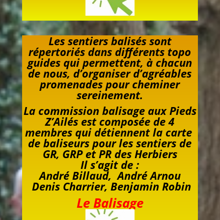
Les sentiers balisés sont
répertoriés dans différents topo
guides qui permettent, à chacun
de nous, d’organiser d’agréables
promenades pour cheminer
sereinement.
La commission balisage aux Pieds
Z’Ailés est composée de 4
membres qui détiennent la carte
de baliseurs pour les sentiers de
GR, GRP et PR des Herbiers
Il s’agit de :
André Billaud, André Arnou
Denis Charrier,
Benjamin Robin
Le Balisage