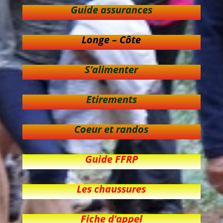
Guide assurances
Longe – Côte
S’alimenter
Etirements
Coeur et randos
Guide FFRP
Les chaussures
Fiche d’appel