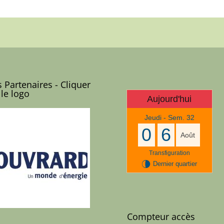
 Partenaires - Cliquer
 le logo
Aujourd'hui
Jeudi - Sem. 32
0
6
Août
Transfiguration
U
Dernier quartier
Compteur accès