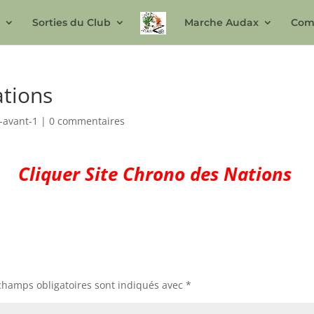
n
Sorties du Club
Marche Audax
Com
tions
-avant-1
|
0 commentaires
Cliquer Site Chr
ono des Nations
champs obligatoires sont indiqués avec
*