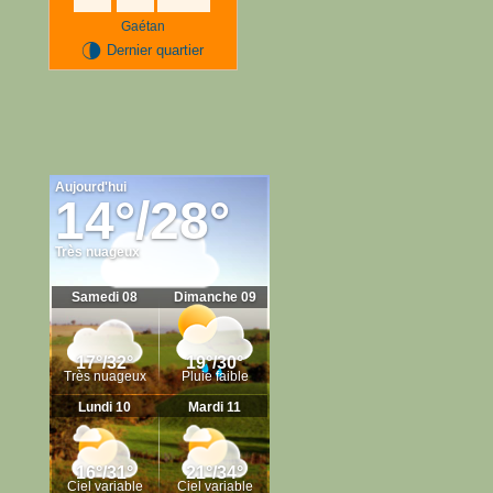
Gaétan
U
Dernier quartier