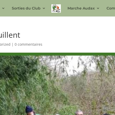
n
Sorties du Club
Marche Audax
Com
illent
orized
|
0 commentaires