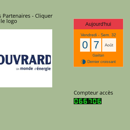
 Partenaires - Cliquer
 le logo
Aujourd'hui
Vendredi - Sem. 32
0
7
Août
Gaétan
V
Dernier croissant
Compteur accès