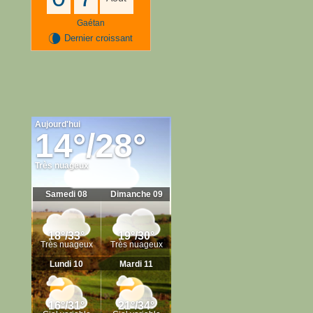
Gaétan
V
Dernier croissant