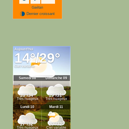
Gaétan
V
Dernier croissant