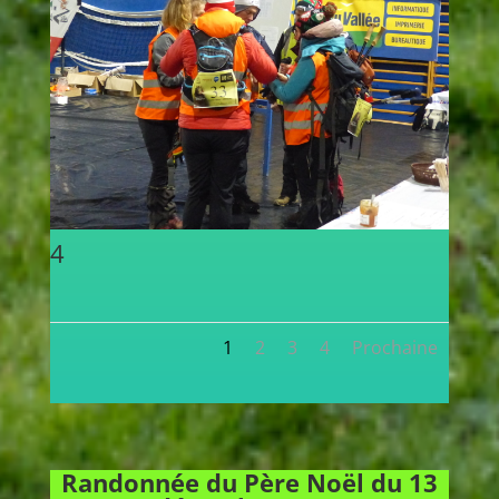
4
1
2
3
4
Prochaine
Randonnée du Père Noël du 13