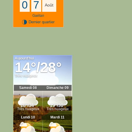
0
7
Août
Gaétan
U
Dernier quartier