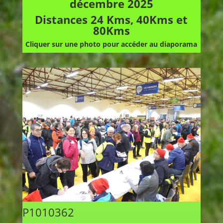
décembre 2025
Distances 24 Kms, 40Kms et
80Kms
Cliquer sur une photo pour accéder au diaporama
P1010362