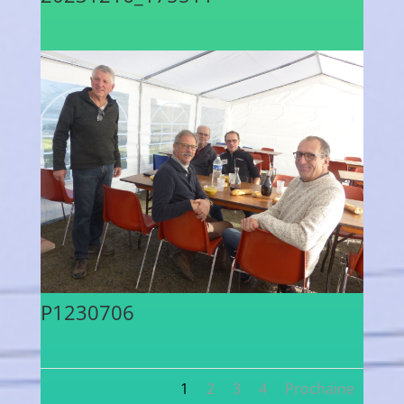
P1230706
1
2
3
4
Prochaine