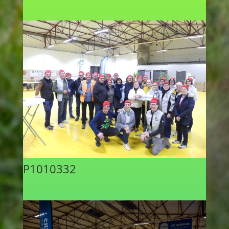
P1010332