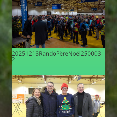
20251213RandoPèreNoël250003-
2