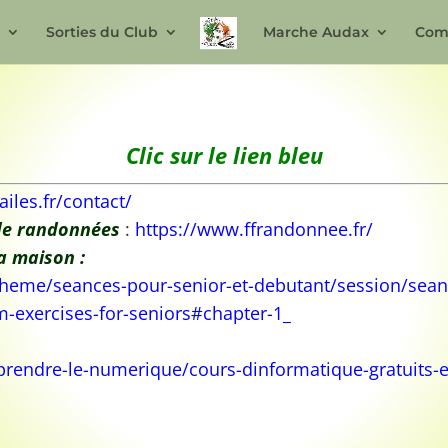
n
Sorties du Club
Marche Audax
Com
Clic sur le lien bleu
ailes.fr/contact/
e de randonnées
:
https://www.ffrandonnee.fr/
a maison :
theme/seances-pour-senior-et-debutant/session/sean
m-exercises-for-seniors#chapter-1_
rendre-le-numerique/cours-dinformatique-gratuits-e