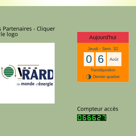
 Partenaires - Cliquer
 le logo
Aujourd'hui
Jeudi - Sem. 32
0
6
Août
Transfiguration
T
Dernier quartier
Compteur accès